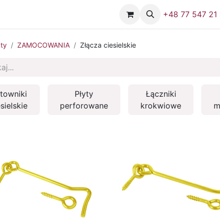
Firma
Skontaktuj się z nami
+48 77 547 21
ty
ZAMOCOWANIA
Złącza ciesielskie
towniki
Płyty
Łączniki
sielskie
perforowane
krokwiowe
m