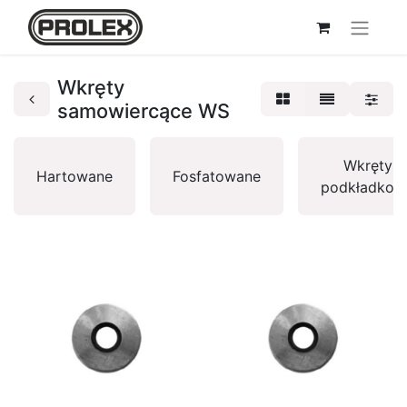
Wkręty
samowiercące WS
Wkręty
Hartowane
Fosfatowane
podkładkow