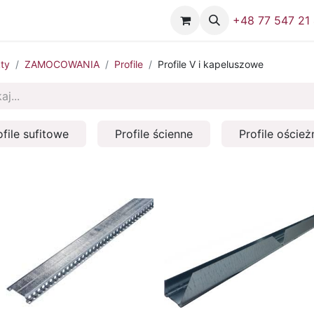
Firma
Skontaktuj się z nami
+48 77 547 21
ty
ZAMOCOWANIA
Profile
Profile V i kapeluszowe
ofile sufitowe
Profile ścienne
Profile oście