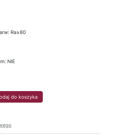
arw: Ra≥80
m: NIE
daj do koszyka
owego