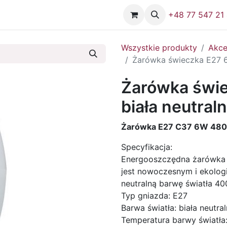
Firma
Skontaktuj się z nami
+48 77 547 21
Wszystkie produkty
Akce
Żarówka świeczka E27 6
Żarówka świ
biała neutral
Żarówka E27 C37 6W 480L
Specyfikacja:
Energooszczędna żarówk
jest nowoczesnym i ekolog
neutralną barwę światła 40
Typ gniazda: E27
Barwa światła: biała neutra
Temperatura barwy światła