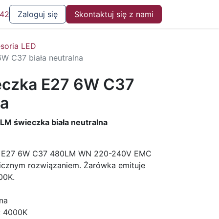
 42
Zaloguj się
Skontaktuj się z nami
soria LED
W C37 biała neutralna
eczka E27 6W C37
na
M świeczka biała neutralna
a E27 6W C37 480LM WN 220-240V EMC
icznym rozwiązaniem. Żarówka emituje
00K.
lna
: 4000K