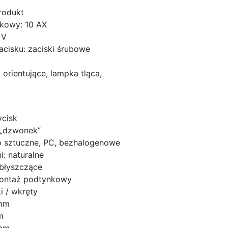
rodukt
kowy: 10 AX
 V
acisku: zaciski śrubowe
orientujące, lampka tląca,
ycisk
 „dzwonek”
o sztuczne, PC, bezhalogenowe
: naturalne
błyszczące
montaż podtynkowy
 / wkręty
 mm
m