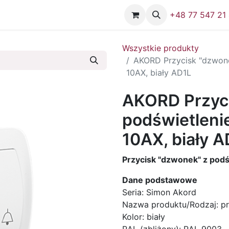
Firma
Skontaktuj się z nami
+48 77 547 21
Wszystkie produkty
AKORD Przycisk "dzwone
10AX, biały AD1L
AKORD Przyc
podświetleni
10AX, biały A
Przycisk "dzwonek" z podś
Dane podstawowe
Seria: Simon Akord
Nazwa produktu/Rodzaj: pr
Kolor: biały