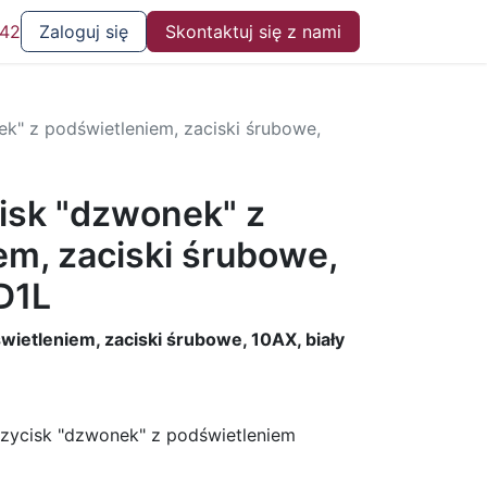
 42
Zaloguj się
Skontaktuj się z nami
k" z podświetleniem, zaciski śrubowe,
isk "dzwonek" z
em, zaciski śrubowe,
D1L
wietleniem, zaciski śrubowe, 10AX, biały
zycisk "dzwonek" z podświetleniem