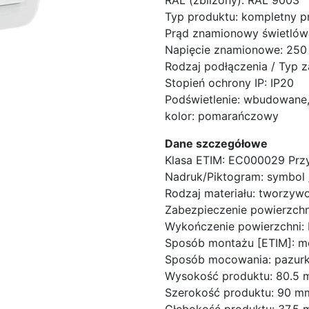
RAL (zbliżony): RAL 9003
Typ produktu: kompletny p
Prąd znamionowy świetlów
Napięcie znamionowe: 250
Rodzaj podłączenia / Typ z
Stopień ochrony IP: IP20
Podświetlenie: wbudowane, 
kolor: pomarańczowy
Dane szczegółowe
Klasa ETIM: EC000029 Prz
Nadruk/Piktogram: symbol
Rodzaj materiału: tworzyw
Zabezpieczenie powierzchni
Wykończenie powierzchni: 
Sposób montażu [ETIM]: 
Sposób mocowania: pazurki
Wysokość produktu: 80.5
Szerokość produktu: 90 m