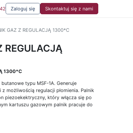
 42
Zaloguj się
Skontaktuj się z nami
NIK GAZ Z REGULACJĄ 1300*C
 Z REGULACJĄ
Ą 1300*C
 butanowe typu MSF-1A. Generuje
z możliwością regulacji płomienia. Palnik
n piezoekektryczny, który włącza się po
dnym kartuszu gazowym palnik pracuje do