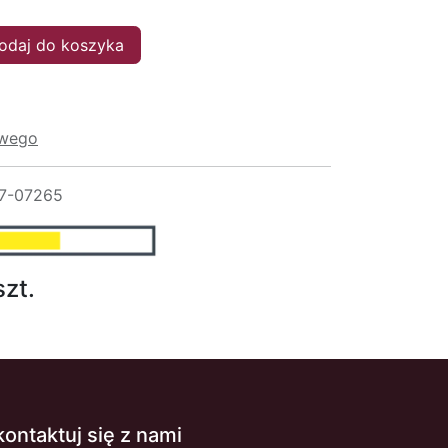
daj do koszyka
owego
7-07265
szt.
kontaktuj się z nami