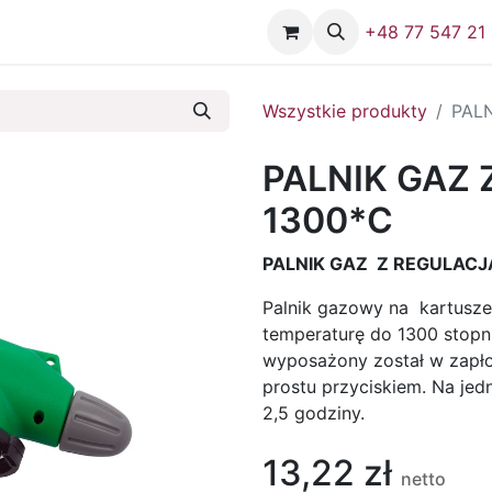
Firma
Skontaktuj się z nami
+48 77 547 21
Wszystkie produkty
PAL
PALNIK GAZ
1300*C
PALNIK GAZ Z REGULACJ
Palnik gazowy na kartusze
temperaturę do 1300 stopni 
wyposażony został w zapło
prostu przyciskiem. Na je
2,5 godziny.
13,22
zł
netto