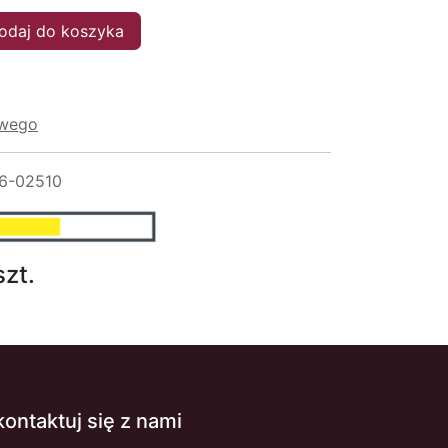
daj do koszyka
owego
6-02510
szt.
kontaktuj się z nami