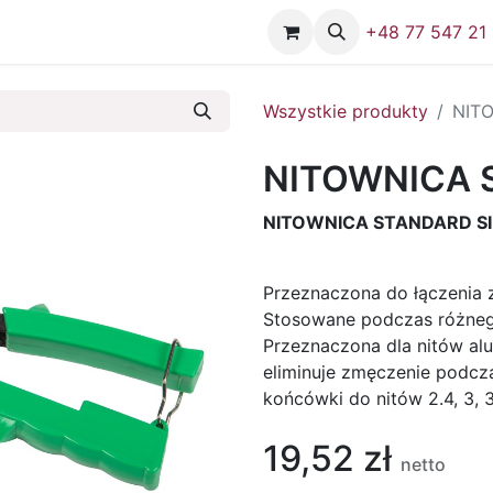
Firma
Skontaktuj się z nami
+48 77 547 21
Wszystkie produkty
NIT
NITOWNICA 
NITOWNICA STANDARD S
Przeznaczona do łączenia 
Stosowane podczas różneg
Przeznaczona dla nitów al
eliminuje zmęczenie podcz
końcówki do nitów 2.4, 3, 3.
19,52
zł
netto