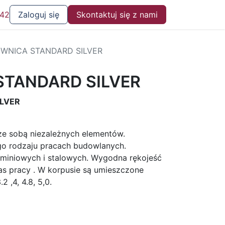
 42
Zaloguj się
Skontaktuj się z nami
OWNICA STANDARD SILVER
STANDARD SILVER
ILVER
ze sobą niezależnych elementów.
o rodzaju pracach budowlanych.
uminiowych i stalowych. Wygodna rękojeść
as pracy . W korpusie są umieszczone
2 ,4, 4.8, 5,0.