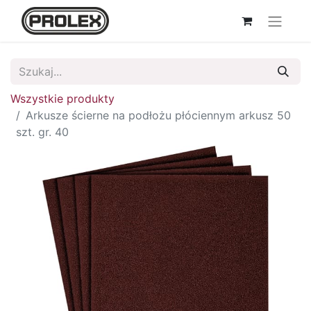
Wszystkie produkty
Arkusze ścierne na podłożu płóciennym arkusz 50
szt. gr. 40