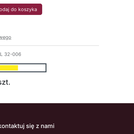
daj do koszyka
owego
L 32-006
szt.
kontaktuj się z nami