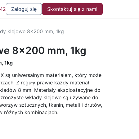
 42
Zaloguj się
Skontaktuj się z nami
dy klejowe 8x200 mm, 1kg
we 8x200 mm, 1kg
, 1kg
X są uniwersalnym materiałem, który może
żach. Z reguły prawie każdy materiał
ładów 8 mm. Materiały eksploatacyjne do
zezroczyste wkłady klejowe są używane do
tworzyw sztucznych, tkanin, metali i drutów,
 w różnych kombinacjach.