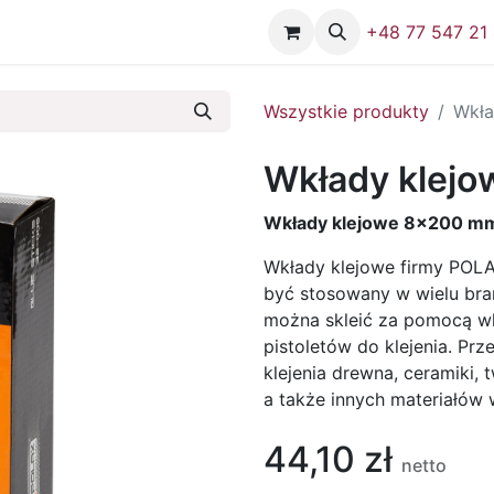
Firma
Skontaktuj się z nami
+48 77 547 21
Wszystkie produkty
Wkła
Wkłady klejo
Wkłady klejowe 8x200 mm
Wkłady klejowe firmy POLA
być stosowany w wielu bran
można skleić za pomocą wk
pistoletów do klejenia. Pr
klejenia drewna, ceramiki, 
a także innych materiałów
44,10
zł
netto