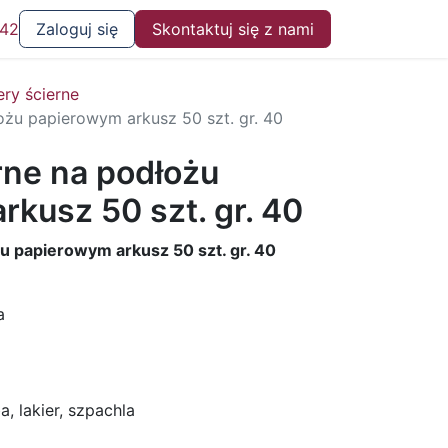
 42
Zaloguj się
Skontaktuj się z nami
ery ścierne
ożu papierowym arkusz 50 szt. gr. 40
rne na podłożu
kusz 50 szt. gr. 40
u papierowym arkusz 50 szt. gr. 40
a
, lakier, szpachla