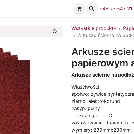
Firma
Skontaktuj się z nami
+48 77 547 21
Wszystkie produkty
Papi
Arkusze ścierne na podł
Arkusze ście
papierowym ar
Arkusze ścierne na podłoż
Właściwości:
spoiwo: żywica syntetyczn
ziarno: elektrokorund
nasyp: pełny
podłoże: papier C
zastosowanie: drewno, farba
wymiary: 230mmx280mm