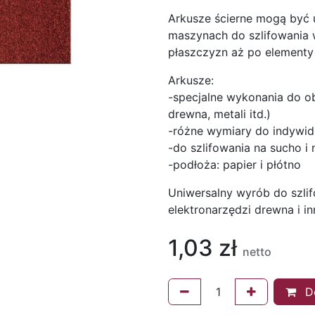
Arkusze ścierne mogą być
maszynach do szlifowania w
płaszczyzn aż po elementy
Arkusze:
-specjalne wykonania do ob
drewna, metali itd.)
-różne wymiary do indywi
-do szlifowania na sucho i
-podłoża: papier i płótno
Uniwersalny wyrób do szlif
elektronarzędzi drewna i i
1,03
zł
netto
Do