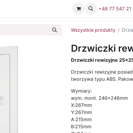
Firma
Skontaktuj się z nami
+48 77 547 21
Wszystkie produkty
Drzw
Drzwiczki re
Drzwiczki rewizyjne 25x25
Drzwiczki rewizyjne posiad
tworzywa typu ABS. Pakowa
Wymiary:
wym. mont. 246x246mm
X:267mm
Y:267mm
A:215mm
B:215mm