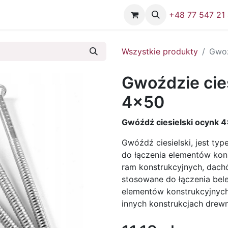
Firma
Skontaktuj się z nami
+48 77 547 21
Wszystkie produkty
Gwoź
Gwoździe cie
4x50
Gwóźdź ciesielski ocynk 
Gwóźdź ciesielski, jest t
do łączenia elementów kon
ram konstrukcyjnych, dachó
stosowane do łączenia bele
elementów konstrukcyjnych
innych konstrukcjach drewn