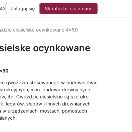
 42
Zaloguj się
Skontaktuj się z nami
dzie ciesielske ocynkowane 4x50
sielske ocynkowane
4x50
ypem gwoździa stosowanego w budownictwie
strukcyjnych, m.in. budowa drewnianych
w, itd. Gwóździe ciesielskie są szeroko
k, legarów, słupów i innych drewnianych
 w urządzeniach, mostach, pomostach i
ianych.