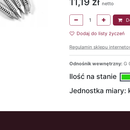
11,19
zł
netto
Do
Dodaj do listy życzeń
Regulamin sklepu internet
Odnośnik wewnętrzny:
G 
Ilość na stanie
Jednostka miary: