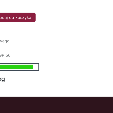
daj do koszyka
owego
GP 50
kg