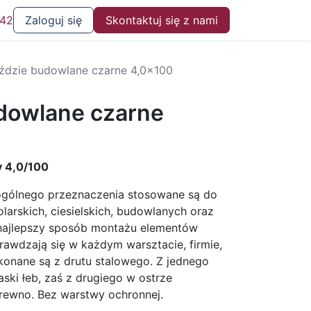
 42
Zaloguj się
Skontaktuj się z nami
dzie budowlane czarne 4,0x100
dowlane czarne
 4,0/100
ogólnego przeznaczenia stosowane są do
larskich, ciesielskich, budowlanych oraz
 najlepszy sposób montażu elementów
awdzają się w każdym warsztacie, firmie,
onane są z drutu stalowego. Z jednego
ki łeb, zaś z drugiego w ostrze
drewno. Bez warstwy ochronnej.