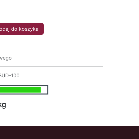
daj do koszyka
owego
BUD-100
kg