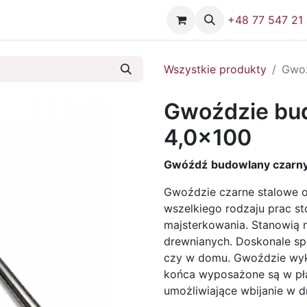
Firma
Skontaktuj się z nami
+48 77 547 21
Wszystkie produkty
Gwoź
Gwoździe bu
4,0x100
Gwóźdź
budowlany czarny
Gwoździe czarne stalowe 
wszelkiego rodzaju prac sto
majsterkowania. Stanowią
drewnianych. Doskonale spr
czy w domu. Gwoździe wyk
końca wyposażone są w płas
umożliwiające wbijanie w 