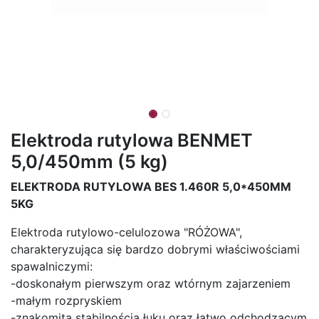
Elektroda rutylowa BENMET
5,0/450mm (5 kg)
ELEKTRODA RUTYLOWA BES 1.460R 5,0*450MM
5KG
Elektroda rutylowo-celulozowa "RÓŻOWA",
charakteryzująca się bardzo dobrymi właściwościami
spawalniczymi:
-doskonałym pierwszym oraz wtórnym zajarzeniem
-małym rozpryskiem
-znakomitą stabilnością łuku oraz łatwo odchodzącym