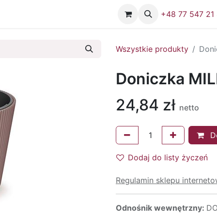
Firma
Skontaktuj się z nami
+48 77 547 21
Wszystkie produkty
Doni
Doniczka MIL
24,84
zł
netto
Do
Dodaj do listy życzeń
Regulamin sklepu internet
Odnośnik wewnętrzny:
DO