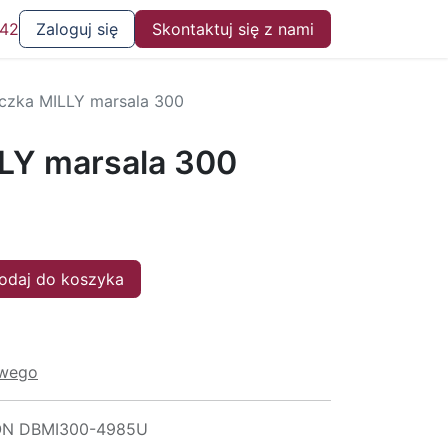
 42
Zaloguj się
Skontaktuj się z nami
czka MILLY marsala 300
LY marsala 300
daj do koszyka
owego
N DBMI300-4985U