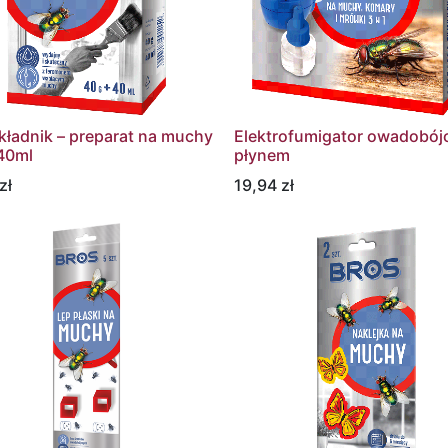
ładnik – preparat na muchy
Elektrofumigator owadobój
40ml
płynem
zł
19,94
zł