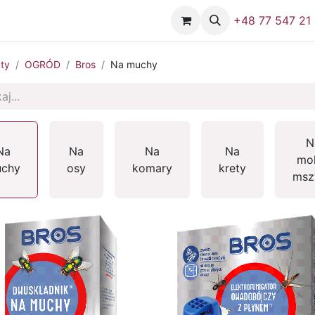
Firma
Skontaktuj się z nami
+48 77 547 21
ty
OGRÓD
Bros
Na muchy
N
Na
Na
Na
Na
mol
chy
osy
komary
krety
msz