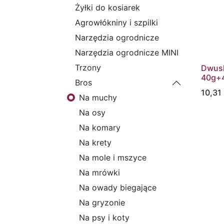
Żyłki do kosiarek
Agrowłókniny i szpilki
Narzędzia ogrodnicze
Narzędzia ogrodnicze MINI
Trzony
Dwusk
40g+
Bros
10,31
Na muchy
Na osy
Na komary
Na krety
Na mole i mszyce
Na mrówki
Na owady biegające
Na gryzonie
Na psy i koty