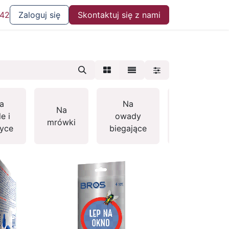
 42
Zaloguj się
Skontaktuj się z nami
a
Na
Na
Na
e i
owady
mrówki
gryzonie
yce
biegające