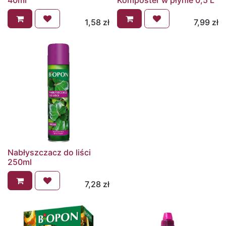
40ml
Komposter w płynie 0,5 L
1,58
zł
7,99
zł
Nabłyszczacz do liści
250ml
7,28
zł