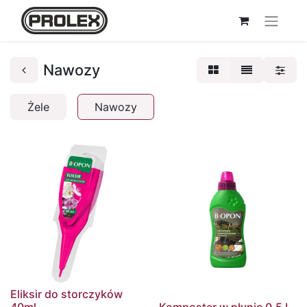
Nawozy
Żele
Nawozy
Eliksir do storczyków