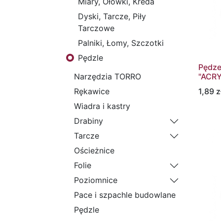
Miary, Ołówki, Kreda
Dyski, Tarcze, Piły
Tarczowe
Palniki, Łomy, Szczotki
Pędzle
Pędze
"ACRY
Narzędzia TORRO
1,89
z
Rękawice
Wiadra i kastry
Drabiny
Tarcze
Ościeżnice
Folie
Poziomnice
Pace i szpachle budowlane
Pędzle