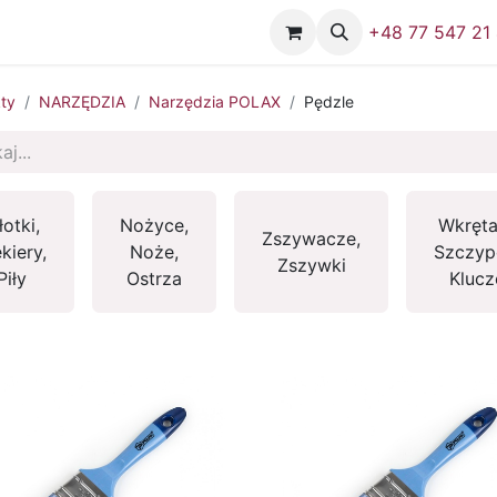
Firma
Skontaktuj się z nami
+48 77 547 21
ty
NARZĘDZIA
Narzędzia POLAX
Pędzle
otki,
Nożyce,
Wkręta
Zszywacze,
kiery,
Noże,
Szczyp
Zszywki
Piły
Ostrza
Klucz