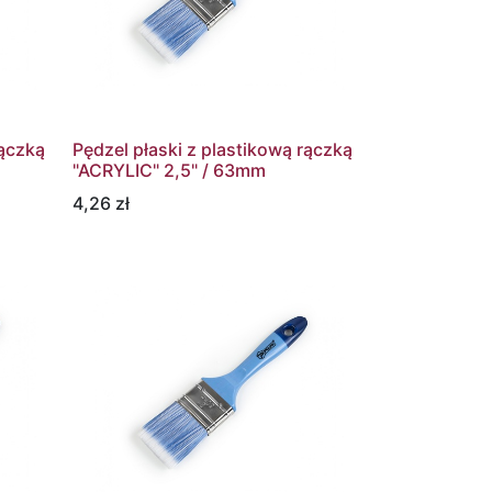
rączką
Pędzel płaski z plastikową rączką
"ACRYLIC" 2,5" / 63mm
4,26
zł