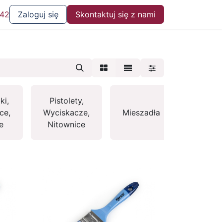
 42
Zaloguj się
Skontaktuj się z nami
ki,
Pistolety,
Miary,
ce,
Wyciskacze,
Mieszadła
Ołówki,
e
Nitownice
Kreda