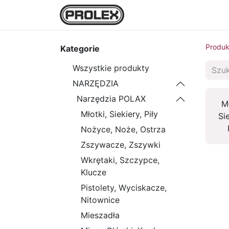
Strona główna
Sklep
Produk
Kategorie
Wszystkie produkty
NARZĘDZIA
Narzędzia POLAX
Mł
Młotki, Siekiery, Piły
Sie
Nożyce, Noże, Ostrza
Zszywacze, Zszywki
Wkrętaki, Szczypce,
Klucze
Pistolety, Wyciskacze,
Nitownice
Mieszadła