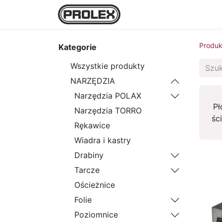
Strona główna
Sklep
Produk
Kategorie
Wszystkie produkty
NARZĘDZIA
Narzędzia POLAX
Pł
Narzędzia TORRO
śc
Rękawice
Wiadra i kastry
Drabiny
Tarcze
Ościeżnice
Folie
Poziomnice