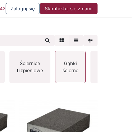
 42
Zaloguj się
Skontaktuj się z nami
Siatki
Ściernice
Gąbki
ścierne
trzpieniowe
ścierne
do
gipsu