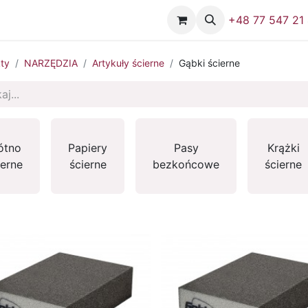
Firma
Skontaktuj się z nami
+48 77 547 21
ty
NARZĘDZIA
Artykuły ścierne
Gąbki ścierne
ótno
Papiery
Pasy
Krążki
ierne
ścierne
bezkońcowe
ścierne