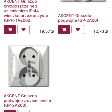
AKCENT Gniazdo
bryzgoszczelne z
uziemieniem IP-44
wieczko przezroczyste
AKCENT Gniazdo
(GPH-1AZ00d)
podwójne (GP-2A00)
19,57
zł
12,76
zł
AKCENT Gniazdo
podwójne z uziemieniem
(GP-2AZ00)