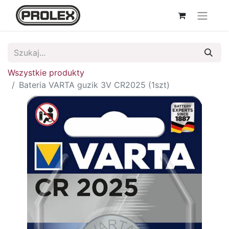
Wszystkie produkty
Bateria VARTA guzik 3V CR2025 (1szt)